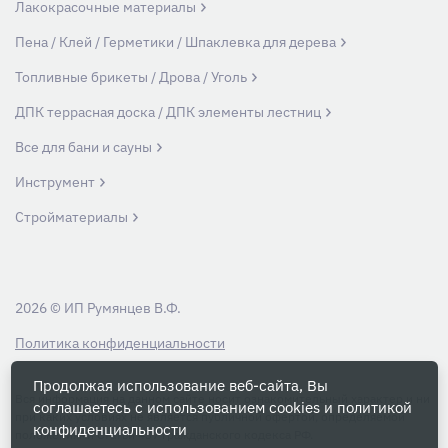
Лакокрасочные материалы
Пена / Клей / Герметики / Шпаклевка для дерева
Топливные брикеты / Дрова / Уголь
ДПК террасная доска / ДПК элементы лестниц
Все для бани и сауны
Инструмент
Стройматериалы
2026 © ИП Румянцев В.Ф.
Политика конфиденциальности
Продолжая использование веб-сайта, Вы
Вся информация на данном сайте носит ознакомительный характер и ни
соглашаетесь с использованием cookies и
политикой
при каких условиях не является публичной офертой, определяемой
конфиденциальности
положениями Статьи 437 Гражданского кодекса РФ.