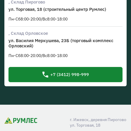
, Склад Пирогово
ул. Торговая, 18
(строительный центр Румлес)
Пн-Сб
8
:00
-20
:00
/
Вс
8
:00
-18
:00
, Склад Орловское
ул. Василия Меркушева, 23Б
(торговый комплекс
Орловский)
Пн-Сб
8
:00
-20
:00
/
Вс
8
:00
-18
:00
+7 (3412) 998-999
г. Ижевск, деревня Пирогово
ул. Торговая, 18