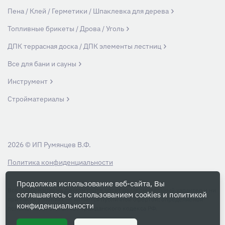
Пена / Клей / Герметики / Шпаклевка для дерева
Топливные брикеты / Дрова / Уголь
ДПК террасная доска / ДПК элементы лестниц
Все для бани и сауны
Инструмент
Стройматериалы
2026 © ИП Румянцев В.Ф.
Политика конфиденциальности
Продолжая использование веб-сайта, Вы
Вся информация на данном сайте носит ознакомительный характер и ни
соглашаетесь с использованием cookies и
политикой
при каких условиях не является публичной офертой, определяемой
конфиденциальности
положениями Статьи 437 Гражданского кодекса РФ.