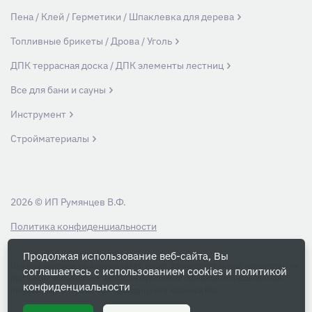
Пена / Клей / Герметики / Шпаклевка для дерева
Топливные брикеты / Дрова / Уголь
ДПК террасная доска / ДПК элементы лестниц
Все для бани и сауны
Инструмент
Стройматериалы
2026 © ИП Румянцев В.Ф.
Политика конфиденциальности
Продолжая использование веб-сайта, Вы
Вся информация на данном сайте носит ознакомительный характер и ни
соглашаетесь с использованием cookies и
политикой
при каких условиях не является публичной офертой, определяемой
конфиденциальности
положениями Статьи 437 Гражданского кодекса РФ.