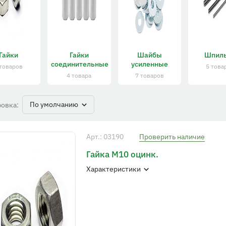
Гайки
Гайки
Шайбы
Шпил
соединительные
усиленные
 товаров
5 това
4 товара
7 товаров
По умолчанию
овка:
Арт.: 03190
Проверить наличие
Гайка М10 оцинк.
Характеристики