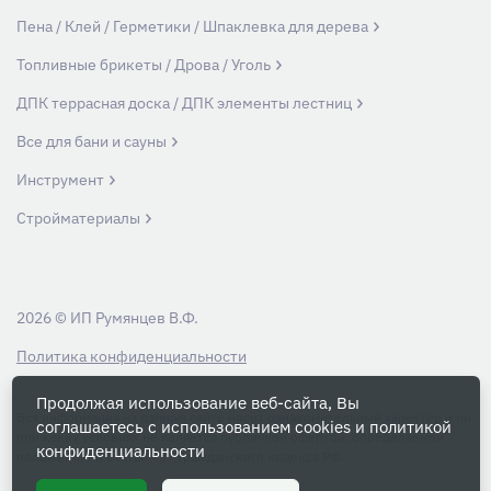
Пена / Клей / Герметики / Шпаклевка для дерева
Топливные брикеты / Дрова / Уголь
ДПК террасная доска / ДПК элементы лестниц
Все для бани и сауны
Инструмент
Стройматериалы
2026 © ИП Румянцев В.Ф.
Политика конфиденциальности
Продолжая использование веб-сайта, Вы
Вся информация на данном сайте носит ознакомительный характер и ни
соглашаетесь с использованием cookies и
политикой
при каких условиях не является публичной офертой, определяемой
конфиденциальности
положениями Статьи 437 Гражданского кодекса РФ.