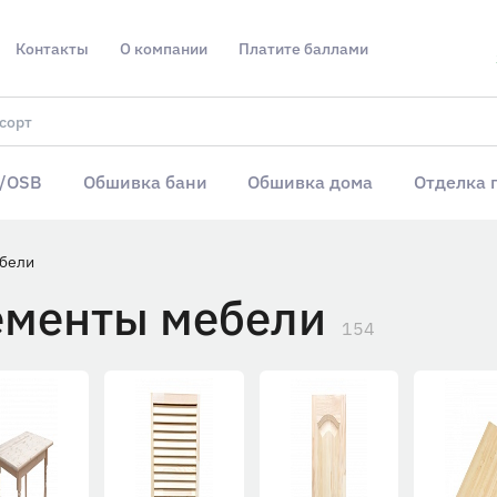
Контакты
О компании
Платите баллами
/OSB
Обшивка бани
Обшивка дома
Отделка 
бели
ементы мебели
154