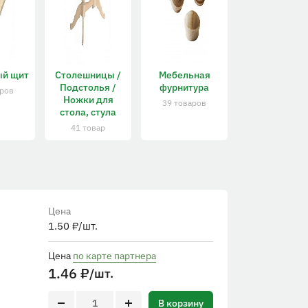
ый щит
Столешницы /
Мебельная
Подстолья /
фурнитура
аров
Ножки для
39 товаров
стола, стула
41 товар
Цена
1.50
₽
/шт.
Цена
по карте партнера
1.46
₽
/шт.
В корзину