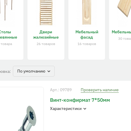
Столы
Двери
Мебельный
Мебельн
ревянные
жалюзийные
фасад
30 тов
 товара
26 товаров
16 товаров
По умолчанию
овка:
Арт.: 09789
Проверить наличие
Винт-конфирмат 7*50мм
Характеристики