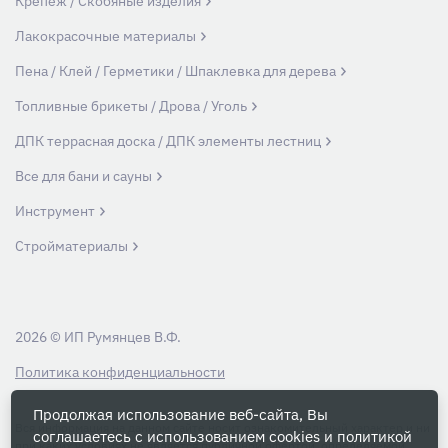
Крепеж / Скобяные изделия
Лакокрасочные материалы
Пена / Клей / Герметики / Шпаклевка для дерева
Топливные брикеты / Дрова / Уголь
ДПК террасная доска / ДПК элементы лестниц
Все для бани и сауны
Инструмент
Стройматериалы
2026 © ИП Румянцев В.Ф.
Политика конфиденциальности
Продолжая использование веб-сайта, Вы
Вся информация на данном сайте носит ознакомительный характер и ни
соглашаетесь с использованием cookies и
политикой
при каких условиях не является публичной офертой, определяемой