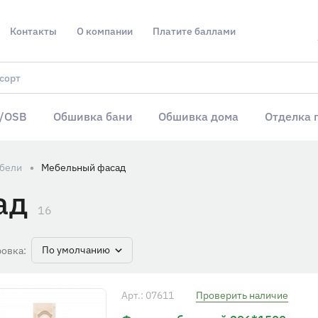
Контакты
О компании
Платите баллами
/OSB
Обшивка бани
Обшивка дома
Отделка 
бели
Мебельный фасад
ад
16
По умолчанию
овка:
Арт.: 07611
Проверить наличие