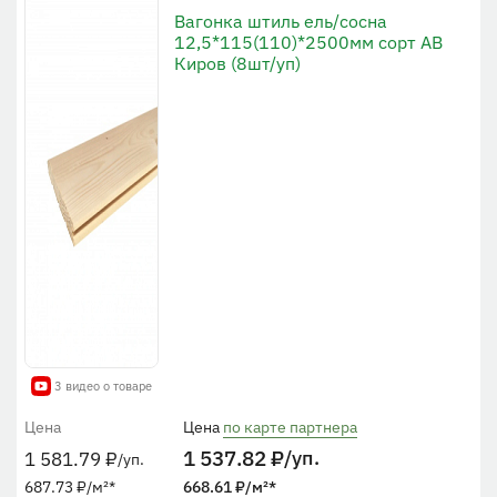
Вагонка штиль ель/сосна
12,5*115(110)*2500мм сорт АВ
Киров (8шт/уп)
3 видео о товаре
Цена
Цена
по карте партнера
1 537.82
₽
/уп.
1 581.79
₽
/уп.
687.73
₽
/м²
*
668.61
₽
/м²
*