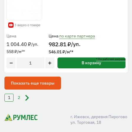
3 видео о товаре
Цена
Цена
по карте партнера
982.81
₽
/уп.
1 004.40
₽
/уп.
558
₽
/м²
*
546.01
₽
/м²
*
* По рабочей ширине
В корзину
Показать еще товары
1
2
г. Ижевск, деревня Пирогово
ул. Торговая, 18