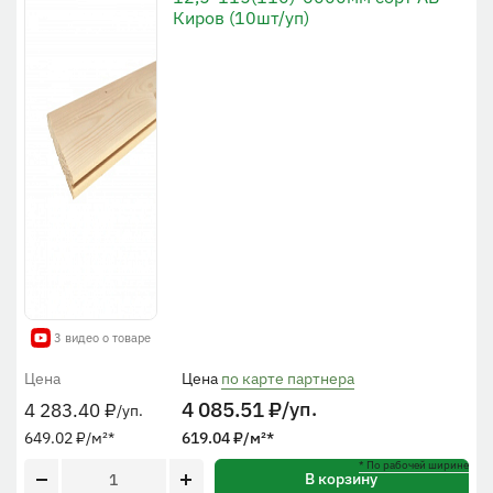
Киров (10шт/уп)
3 видео о товаре
Цена
Цена
по карте партнера
4 085.51
₽
/уп.
4 283.40
₽
/уп.
649.02
₽
/м²
*
619.04
₽
/м²
*
* По рабочей ширине
В корзину