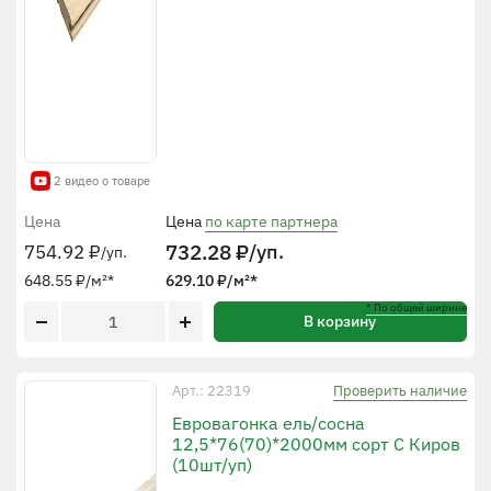
2 видео о товаре
Цена
Цена
по карте партнера
732.28
₽
/уп.
754.92
₽
/уп.
648.55
₽
/м²
*
629.10
₽
/м²
*
* По общей ширине
В корзину
Проверить наличие
Арт.: 22319
Евровагонка ель/сосна
12,5*76(70)*2000мм сорт C Киров
(10шт/уп)