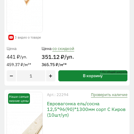
3 видео о товаре
Цена
Цена
со скидкой
351.12
₽
/уп.
441
₽
/уп.
459.37
₽
/м²
*
365.75
₽
/м²
*
* По общей ширине
В корзину
Проверить наличие
Арт.: 22294
Наши самые
низкие цены
Евровагонка ель/сосна
12,5*96(90)*1300мм сорт С Киров
(10шт/уп)