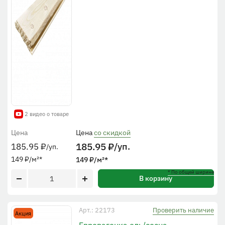
2 видео о товаре
Цена
Цена
со скидкой
185.95
₽
/уп.
185.95
₽
/уп.
149
₽
/м²
*
149
₽
/м²
*
* По общей ширине
В корзину
Проверить наличие
Арт.: 22173
Акция
Евровагонка ель/сосна