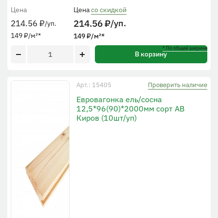
Цена
Цена
со скидкой
214.56
₽
/уп.
214.56
₽
/уп.
149
₽
/м²
*
149
₽
/м²
*
* По общей ширине
В корзину
Проверить наличие
Арт.: 15405
Евровагонка ель/сосна
12,5*96(90)*2000мм сорт АВ
Киров (10шт/уп)