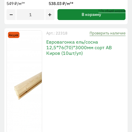
549
₽
/м²
*
538.03
₽
/м²
*
* По общей ширине
В корзину
Проверить наличие
Арт.: 22318
Акция
Евровагонка ель/сосна
12,5*76(70)*3000мм сорт АВ
Киров (10шт/уп)