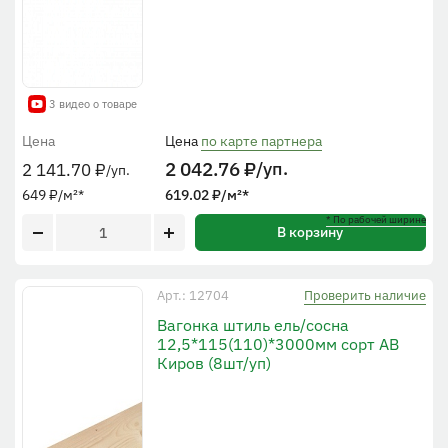
3 видео о товаре
Цена
Цена
по карте партнера
2 042.76
₽
/уп.
2 141.70
₽
/уп.
649
₽
/м²
*
619.02
₽
/м²
*
* По рабочей ширине
В корзину
Проверить наличие
Арт.: 12704
Вагонка штиль ель/сосна
12,5*115(110)*3000мм сорт АВ
Киров (8шт/уп)