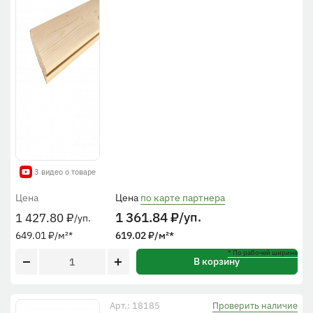
3 видео о товаре
Цена
Цена
по карте партнера
1 361.84
₽
/уп.
1 427.80
₽
/уп.
649.01
₽
/м²
*
619.02
₽
/м²
*
* По рабочей ширине
В корзину
Проверить наличие
Арт.: 18185