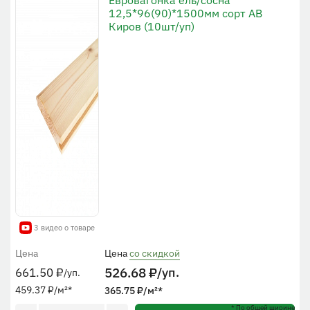
12,5*96(90)*1500мм сорт АВ
Киров (10шт/уп)
3 видео о товаре
Цена
Цена
со скидкой
526.68
₽
/уп.
661.50
₽
/уп.
459.37
₽
/м²
*
365.75
₽
/м²
*
* По общей ширине