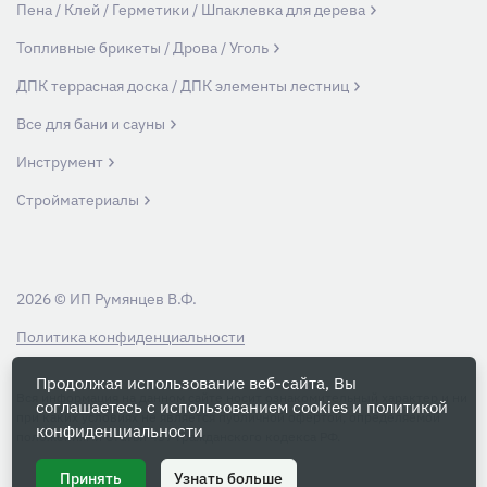
Пена / Клей / Герметики / Шпаклевка для дерева
Топливные брикеты / Дрова / Уголь
ДПК террасная доска / ДПК элементы лестниц
Все для бани и сауны
Инструмент
Стройматериалы
2026 © ИП Румянцев В.Ф.
Политика конфиденциальности
Продолжая использование веб-сайта, Вы
Вся информация на данном сайте носит ознакомительный характер и ни
соглашаетесь с использованием cookies и
политикой
при каких условиях не является публичной офертой, определяемой
конфиденциальности
положениями Статьи 437 Гражданского кодекса РФ.
Принять
Узнать больше