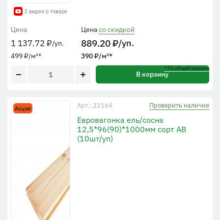
3 видео о товаре
Цена
Цена
со скидкой
889.20
₽
/уп.
1 137.72
₽
/уп.
499
₽
/м²
*
390
₽
/м²
*
* По общей ширине
В корзину
Проверить наличие
Арт.: 22164
Акция
Евровагонка ель/сосна
12,5*96(90)*1000мм сорт АВ
(10шт/уп)