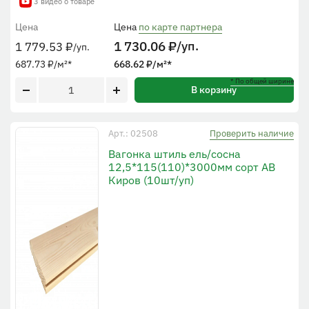
3 видео о товаре
Цена
Цена
по карте партнера
1 730.06
₽
/уп.
1 779.53
₽
/уп.
687.73
₽
/м²
*
668.62
₽
/м²
*
* По общей ширине
В корзину
Проверить наличие
Арт.: 02508
Вагонка штиль ель/сосна
12,5*115(110)*3000мм сорт АВ
Киров (10шт/уп)