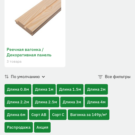
Реечная вагонка /
Декоративная панель
3 товара
По умолчанию
Все фильтры
Длина 0.8м
Длина 1м
Длина 1.5м
Длина 2м
Длина 2.2м
Длина 2.5м
Длина 3м
Длина 4м
Длина 6м
Сорт АВ
Сорт С
Вагонка за 149р/м²
Распродажа
Акция