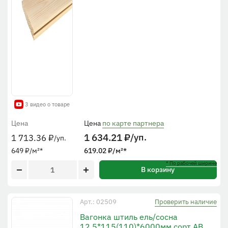
3 видео о товаре
Цена
Цена
по карте партнера
1 634.21
₽
/уп.
1 713.36
₽
/уп.
649
₽
/м²
*
619.02
₽
/м²
*
* По рабочей ширине
В корзину
Проверить наличие
Арт.: 02509
Вагонка штиль ель/сосна
12,5*115(110)*6000мм сорт АВ