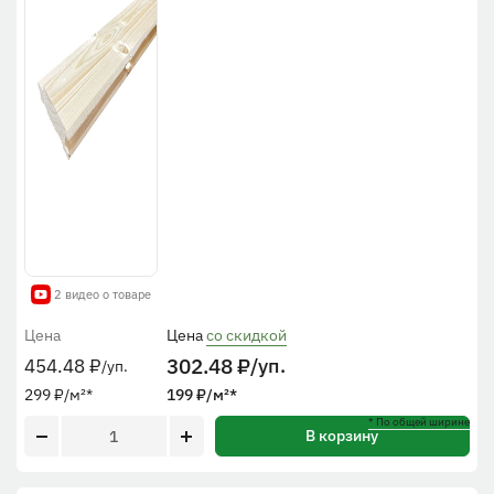
2 видео о товаре
Цена
Цена
со скидкой
302.48
₽
/уп.
454.48
₽
/уп.
299
₽
/м²
*
199
₽
/м²
*
* По общей ширине
В корзину