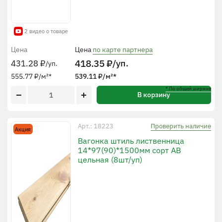
2 видео о товаре
Цена
Цена
по карте партнера
418.35
₽
/уп.
431.28
₽
/уп.
555.77
₽
/м²
*
539.11
₽
/м²
*
* По общей ширине
В корзину
Проверить наличие
Арт.: 18223
Акция
Вагонка штиль лиственница
14*97(90)*1500мм сорт AB
цельная (8шт/уп)