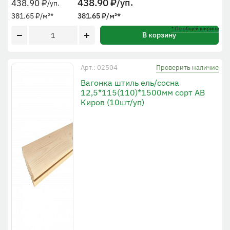
438.90
₽
/уп.
438.90
₽
/уп.
381.65
₽
/м²
*
381.65
₽
/м²
*
* По общей ширине
В корзину
Проверить наличие
Арт.: 02504
Вагонка штиль ель/сосна
12,5*115(110)*1500мм сорт АВ
Киров (10шт/уп)