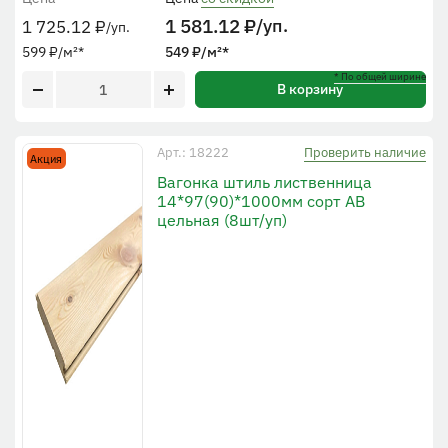
1 581.12
₽
/уп.
1 725.12
₽
/уп.
599
₽
/м²
*
549
₽
/м²
*
* По общей ширине
В корзину
Проверить наличие
Арт.: 18222
Акция
Вагонка штиль лиственница
14*97(90)*1000мм сорт AB
цельная (8шт/уп)