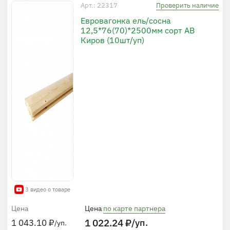
Проверить наличие
Арт.: 22317
Евровагонка ель/сосна
12,5*76(70)*2500мм сорт АB
Киров (10шт/уп)
3 видео о товаре
Цена
Цена
по карте партнера
1 022.24
₽
/уп.
1 043.10
₽
/уп.