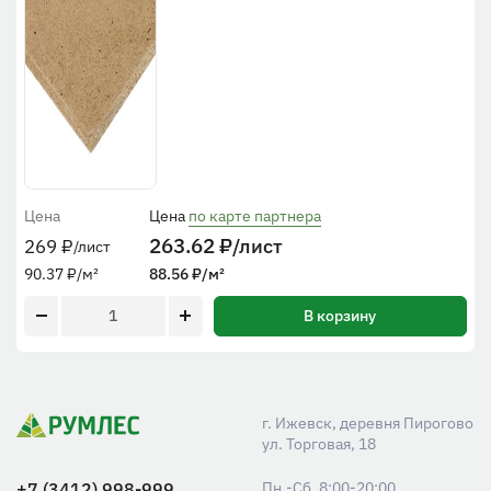
Цена
Цена
по карте партнера
263.62
₽
/лист
269
₽
/лист
90.37
₽
/м²
88.56
₽
/м²
В корзину
г. Ижевск, деревня Пирогово
ул. Торговая, 18
+7 (3412) 998-999
Пн.-Сб. 8:00-20:00