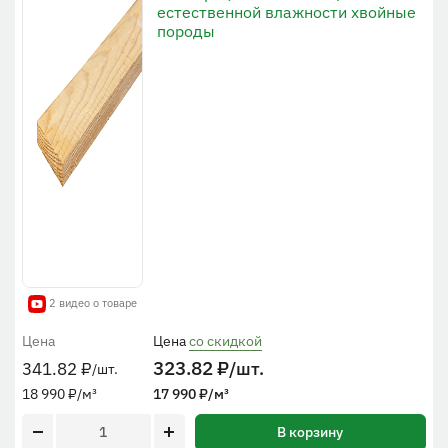
естественной влажности хвойные
породы
2 видео о товаре
Цена
Цена
со скидкой
323.82
₽
/шт.
341.82
₽
/шт.
18 990
₽
/м³
17 990
₽
/м³
В корзину