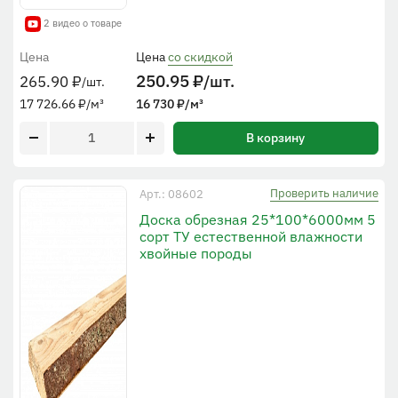
2 видео о товаре
Цена
Цена
со скидкой
250.95
₽
/шт.
265.90
₽
/шт.
17 726.66
₽
/м³
16 730
₽
/м³
В корзину
Проверить наличие
Арт.: 08602
Доска обрезная 25*100*6000мм 5
сорт ТУ естественной влажности
хвойные породы