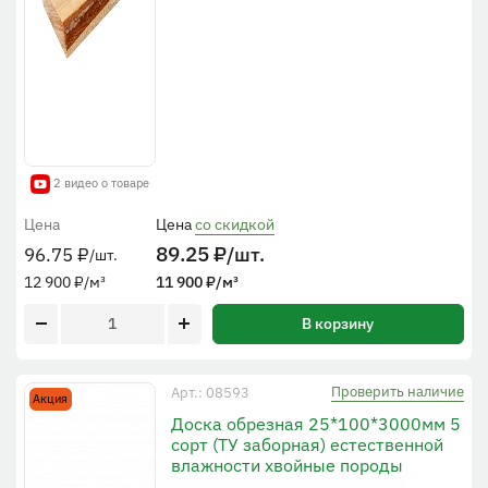
2 видео о товаре
Цена
Цена
со скидкой
89.25
₽
/шт.
96.75
₽
/шт.
12 900
₽
/м³
11 900
₽
/м³
В корзину
Проверить наличие
Арт.: 08593
Акция
Доска обрезная 25*100*3000мм 5
сорт (ТУ заборная) естественной
влажности хвойные породы