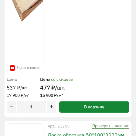
Видео о товаре
Цена
Цена
со скидкой
477
₽
/шт.
537
₽
/шт.
17 900
₽
/м³
15 900
₽
/м³
В корзину
Проверить наличие
Арт.: 21265
Доска обрезная 50*100*3000мм