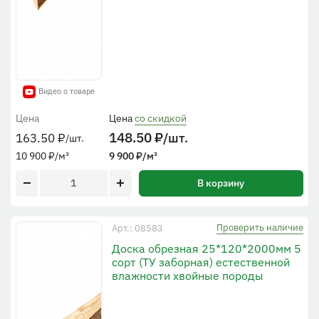
Видео о товаре
Цена
Цена
со скидкой
148.50
₽
/шт.
163.50
₽
/шт.
10 900
₽
/м³
9 900
₽
/м³
В корзину
Проверить наличие
Арт.: 08583
Доска обрезная 25*120*2000мм 5
сорт (ТУ заборная) естественной
влажности хвойные породы