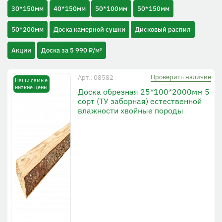
30*150мм
40*150мм
50*100мм
50*150мм
50*200мм
Доска камерной сушки
Дисковый распил
Акции
Доска за 5 990 ₽/м³
Проверить наличие
Арт.: 08582
Наши самые
низкие цены
Доска обрезная 25*100*2000мм 5
сорт (ТУ заборная) естественной
влажности хвойные породы