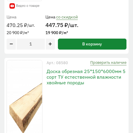
Видео о товаре
Цена
Цена
со скидкой
447.75
₽
/шт.
470.25
₽
/шт.
20 900
₽
/м³
19 900
₽
/м³
В корзину
Проверить наличие
Арт.: 08580
Доска обрезная 25*150*6000мм 5
сорт ТУ естественной влажности
хвойные породы