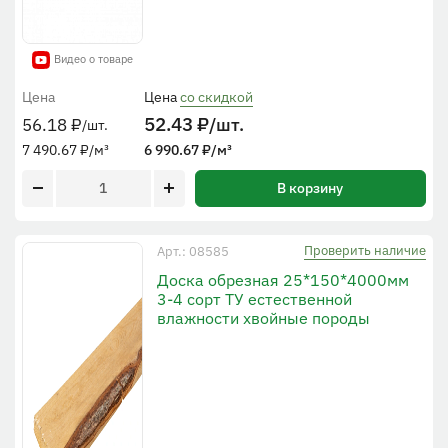
Видео о товаре
Цена
Цена
со скидкой
52.43
₽
/шт.
56.18
₽
/шт.
7 490.67
₽
/м³
6 990.67
₽
/м³
В корзину
Проверить наличие
Арт.: 08585
Доска обрезная 25*150*4000мм
3-4 сорт ТУ естественной
влажности хвойные породы