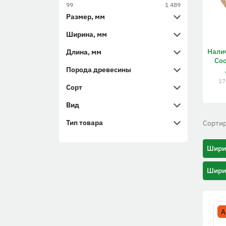
99
1 489
Размер, мм
Ширина, мм
Нали
Длина, мм
Сос
Порода древесины
17
Сорт
Вид
Тип товара
Сортир
Шири
Шири
А