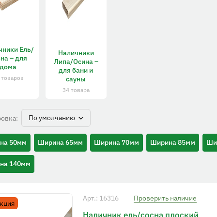
чники Ель/
Наличники
на – для
Липа/Осина –
дома
для бани и
 товаров
сауны
34 товара
По умолчанию
овка:
на 50мм
Ширина 65мм
Ширина 70мм
Ширина 85мм
Ши
на 140мм
Арт.: 16316
Проверить наличие
кция
Наличник ель/сосна плоский