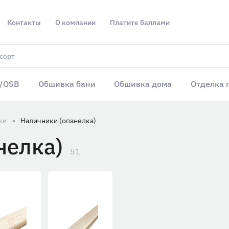
Контакты
О компании
Платите баллами
/OSB
Обшивка бани
Обшивка дома
Отделка 
ки
Наличники (опанелка)
нелка)
51