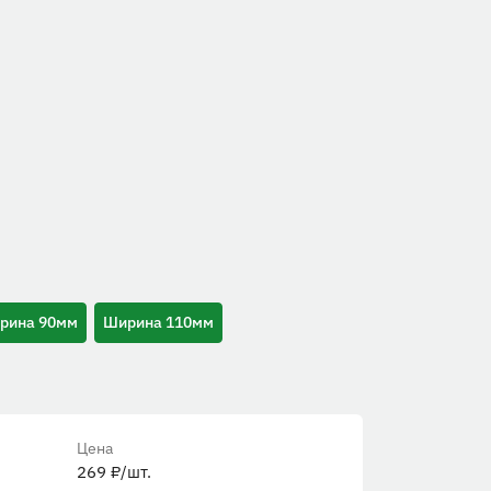
рина 90мм
Ширина 110мм
Цена
269
₽
/шт.