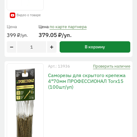
Видео о товаре
Цена
Цена
по карте партнера
379.05
₽
/уп.
399
₽
/уп.
В корзину
Проверить наличие
Арт.: 13936
Cаморезы для скрытого крепежа
4*70мм ПРОФЕССИОНАЛ Torx15
(100шт/уп)