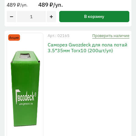
489
₽
/уп.
489
₽
/уп.
В корзину
Проверить наличие
Арт.: 02165
Акция
Саморез Gwozdeck для пола потай
3.5*35мм Torx10 (200шт/уп)