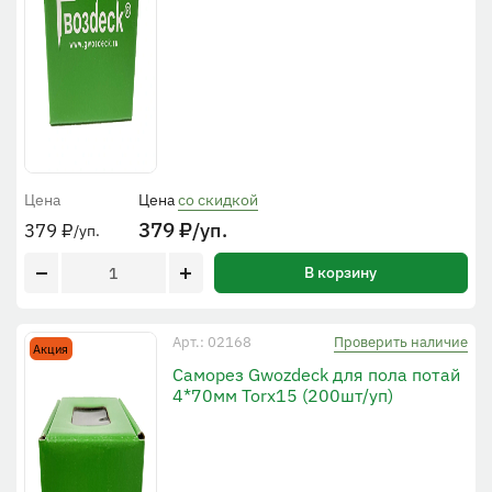
Цена
Цена
со скидкой
379
₽
/уп.
379
₽
/уп.
В корзину
Проверить наличие
Арт.: 02168
Акция
Саморез Gwozdeck для пола потай
4*70мм Torx15 (200шт/уп)