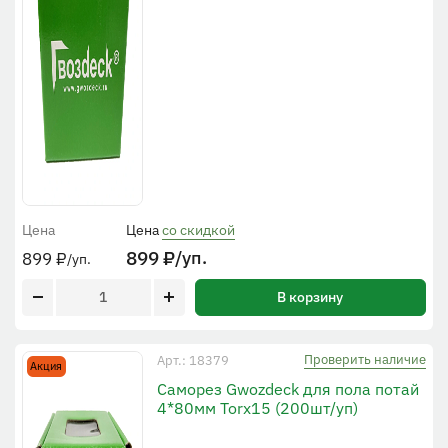
Цена
Цена
со скидкой
899
₽
/уп.
899
₽
/уп.
В корзину
Проверить наличие
Арт.: 18379
Акция
Саморез Gwozdeck для пола потай
4*80мм Torx15 (200шт/уп)