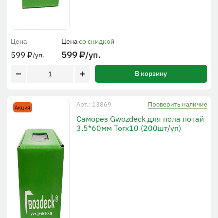
Цена
Цена
со скидкой
599
₽
/уп.
599
₽
/уп.
В корзину
Проверить наличие
Арт.: 13869
Акция
Саморез Gwozdeck для пола потай
3.5*60мм Torx10 (200шт/уп)