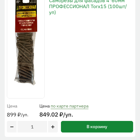
Cаморезы для фасадов 4*60мм
ПРОФЕССИОНАЛ Torx15 (100шт/
уп)
Цена
Цена
по карте партнера
849.02
₽
/уп.
899
₽
/уп.
В корзину