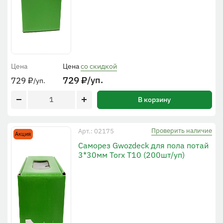
Цена
Цена
со скидкой
729
₽
/уп.
729
₽
/уп.
В корзину
Проверить наличие
Арт.: 02175
Акция
Саморез Gwozdeck для пола потай
3*30мм Torx Т10 (200шт/уп)