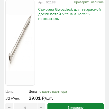
Проверить наличие
Арт.: 02188
Саморез Gwozdeck для террасной
доски потай 5*70мм Тorx25
нерж.сталь
Цена
Цена
по карте партнера
29.01
₽
/шт.
32
₽
/шт.
В корзину