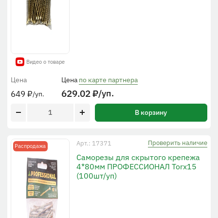
Видео о товаре
Цена
Цена
по карте партнера
629.02
₽
/уп.
649
₽
/уп.
В корзину
Проверить наличие
Арт.: 17371
Распродажа
Cаморезы для скрытого крепежа
4*80мм ПРОФЕССИОНАЛ Torx15
(100шт/уп)